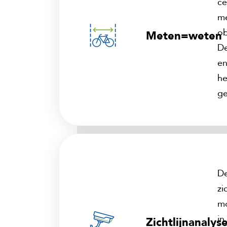
ce
me
ob
Meten=weten
De
en
he
g
De
zi
mo
in
Zichtlijnanalys