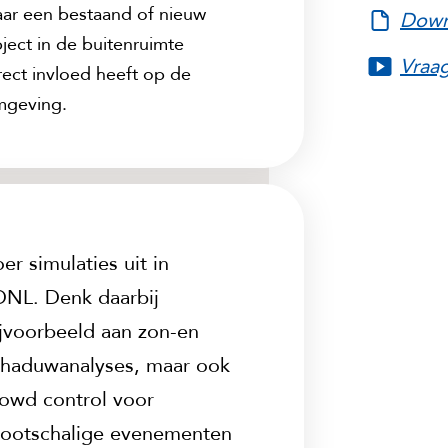
ar een bestaand of nieuw
Down
ject in de buitenruimte
Vraag
rect invloed heeft op de
mgeving.
er simulaties uit in
DNL. Denk daarbij
jvoorbeeld aan zon-en
chaduwanalyses, maar ook
owd control voor
rootschalige evenementen