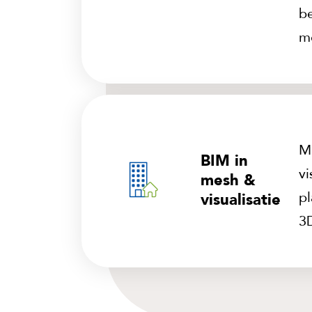
be
m
Me
BIM in
vi
mesh &
p
visualisatie
3